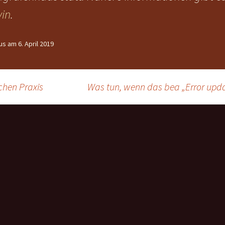
in
.
us am 6. April 2019
chen Praxis
Was tun, wenn das bea „Error up