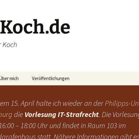
Koch.de
r Koch
Über mich
Veröffentlichungen
em 15. April halte ich wieder an der
Philipps-Un
burg
die
Vorlesung IT-Strafrecht
. Die Vorlesu
16:00 – 18:00 Uhr und findet in Raum 103 im
grafenhaus statt. Nähere Informationen gibt es