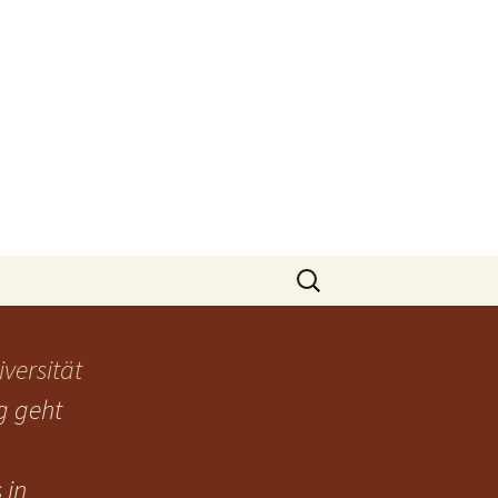
Suchen
nach:
iversität
ng geht
 in