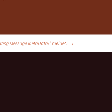
dating Message MetaData!“ meldet?
→