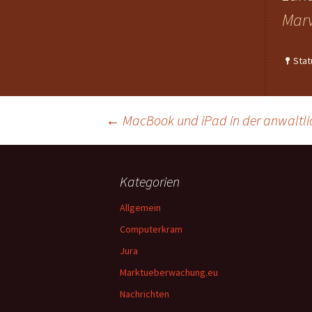
Marv
Stat
Beitragsnavigation
←
MacBook und iPad in der anwaltli
Kategorien
Allgemein
Computerkram
Jura
Marktueberwachung.eu
Nachrichten