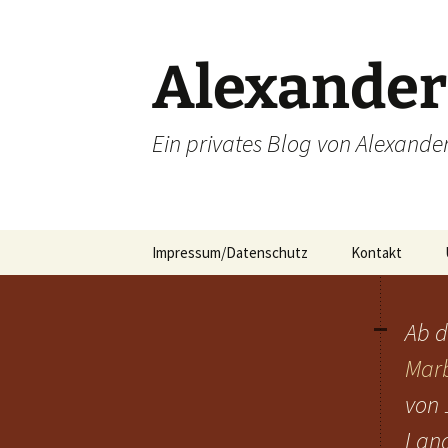
Zum
Inhalt
springen
Alexander
Ein privates Blog von Alexande
Impressum/Datenschutz
Kontakt
Ab d
Mar
von 
Land