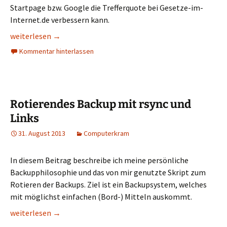
Startpage bzw. Google die Trefferquote bei Gesetze-im-
Internet.de verbessern kann.
Gesetze-im-Internet.de über Startpage oder Google mit Laun
weiterlesen
→
Kommentar hinterlassen
Rotierendes Backup mit rsync und
Links
31. August 2013
Computerkram
In diesem Beitrag beschreibe ich meine persönliche
Backupphilosophie und das von mir genutzte Skript zum
Rotieren der Backups. Ziel ist ein Backupsystem, welches
mit möglichst einfachen (Bord-) Mitteln auskommt.
Rotierendes Backup mit rsync und Links
weiterlesen
→