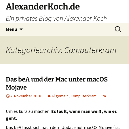
Zum
AlexanderKoch.de
Inhalt
Ein privates Blog von Alexander Koch
springen
Suchen
Menü
nach:
Kategoriearchiv: Computerkram
Das beA und der Mac unter macOS
Mojave
2. November 2018
Allgemein
,
Computerkram
,
Jura
Um es kurz zu machen:
Es läuft, wenn man weiß, wie es
geht.
Das beA lässt sich nach dem Update auf macOS Mojave (ja,