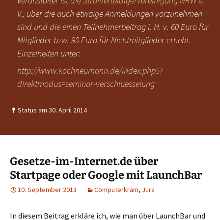
Veranstalter ist die
Strafverteidigervereinigung NRW e.
V.
, über die auch etwaige Anmeldungen vorzunehmen
sind und die einen Teilnehmerbeitrag i. H. v. 60 Euro für
Mitglieder bzw. 90 Euro für Nichtmitglieder erhebt.
Einzelheiten unter:
http://www.kochneumann.de/index.php5?
direktmodus=seminar-verschluesselung
Status am 30. April 2014
Gesetze-im-Internet.de über
Startpage oder Google mit LaunchBar
10. September 2013
Computerkram
,
Jura
In diesem Beitrag erkläre ich, wie man über LaunchBar und