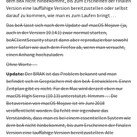
dem beA nicht hinbekommt, bis zum Erscheinen der finalen
Version eine lauffähige Version bereitzustellen oder selbst
darauf zu kommen, wie man es zum Laufen bringt …
Das beA lässt sich nach dem Update auf macOS Mojave (ja,
auch in der Version 10.14.1) zwar normal starten,
beAClientSecurity stürzt dann aber reproduzierbar sowohl
unter Safari wie auch dem Firefox ab, wenn man versucht,
einen Anhang hochzuladen.
Ohne Worte …
Update:
Der BRAK ist das Problem bekannt und man
befindet sich in Gesprächen mit den beA-Entwicklern. Einen
Zeitplan gibt es nicht. Für den Mac wird derzeit eben nur
macOS High Sierra (10.13) unterstützt. Hmmm … Die
Betaversion von macOS Mojave ist im Juni 2018
veröffentlicht worden. Da fehlt mir irgendwie das
Verständnis, dass man es bei einem essentiellen System wie
dem beA nicht hinbekommt, bis zum Erscheinen der finalen
Version eine lauffähige Version bereitzustellen. Alle