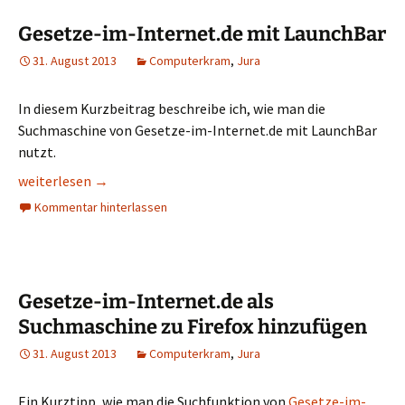
Gesetze-im-Internet.de mit LaunchBar
31. August 2013
Computerkram
,
Jura
In diesem Kurzbeitrag beschreibe ich, wie man die
Suchmaschine von Gesetze-im-Internet.de mit LaunchBar
nutzt.
Gesetze-im-Internet.de mit LaunchBar
weiterlesen
→
Kommentar hinterlassen
Gesetze-im-Internet.de als
Suchmaschine zu Firefox hinzufügen
31. August 2013
Computerkram
,
Jura
Ein Kurztipp, wie man die Suchfunktion von
Gesetze-im-