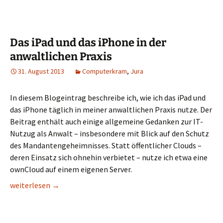
Das iPad und das iPhone in der
anwaltlichen Praxis
31. August 2013
Computerkram
,
Jura
In diesem Blogeintrag beschreibe ich, wie ich das iPad und
das iPhone täglich in meiner anwaltlichen Praxis nutze. Der
Beitrag enthält auch einige allgemeine Gedanken zur IT-
Nutzug als Anwalt – insbesondere mit Blick auf den Schutz
des Mandantengeheimnisses. Statt öffentlicher Clouds –
deren Einsatz sich ohnehin verbietet – nutze ich etwa eine
ownCloud auf einem eigenen Server.
Das iPad und das iPhone in der anwaltlichen Praxis
weiterlesen
→