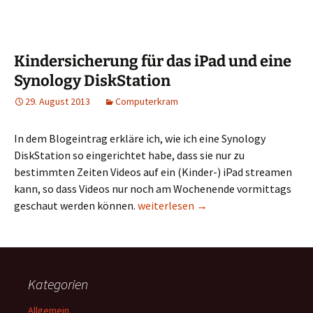
Kindersicherung für das iPad und eine
Synology DiskStation
29. August 2013
Computerkram
In dem Blogeintrag erkläre ich, wie ich eine Synology
DiskStation so eingerichtet habe, dass sie nur zu
bestimmten Zeiten Videos auf ein (Kinder-) iPad streamen
kann, so dass Videos nur noch am Wochenende vormittags
Kindersicherung für das iPad und ein
geschaut werden können.
weiterlesen
→
Kategorien
Allgemein