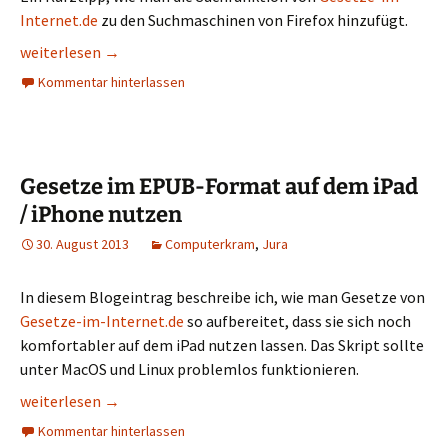
Internet.de
zu den Suchmaschinen von Firefox hinzufügt.
Gesetze-im-Internet.de als Suchmaschine zu Firefox hinzufüg
weiterlesen
→
Kommentar hinterlassen
Gesetze im EPUB-Format auf dem iPad
/ iPhone nutzen
30. August 2013
Computerkram
,
Jura
In diesem Blogeintrag beschreibe ich, wie man Gesetze von
Gesetze-im-Internet.de
so aufbereitet, dass sie sich noch
komfortabler auf dem iPad nutzen lassen. Das Skript sollte
unter MacOS und Linux problemlos funktionieren.
Gesetze im EPUB-Format auf dem iPad / iPhone nutzen
weiterlesen
→
Kommentar hinterlassen